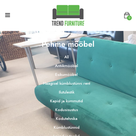
0
Pehme mööbel
All
Antiikmööbel
Esikumööbel
Haagisel kümblustünni rent
Ilutulestik
Kapid ja kummutid
Kodusisustus
Kodutehnika
Kümblustünnid