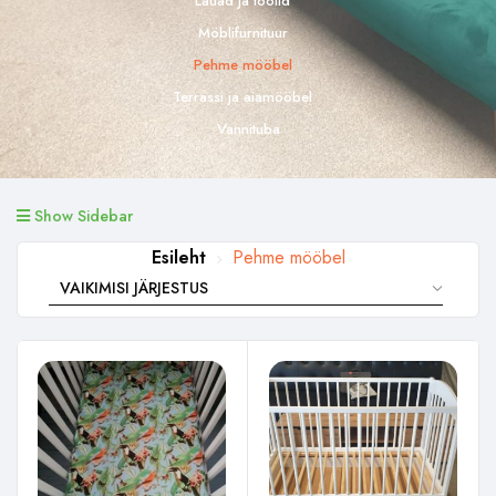
Lauad ja toolid
Möblifurnituur
Pehme mööbel
Terrassi ja aiamööbel
Vannituba
Show Sidebar
Esileht
Pehme mööbel