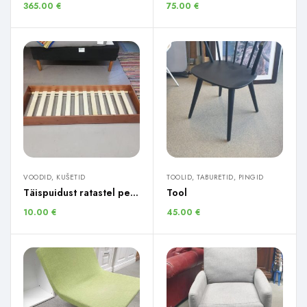
365.00
€
75.00
€
VOODID, KUŠETID
TOOLID, TABURETID, PINGID
Täispuidust ratastel pesukast
Tool
10.00
€
45.00
€