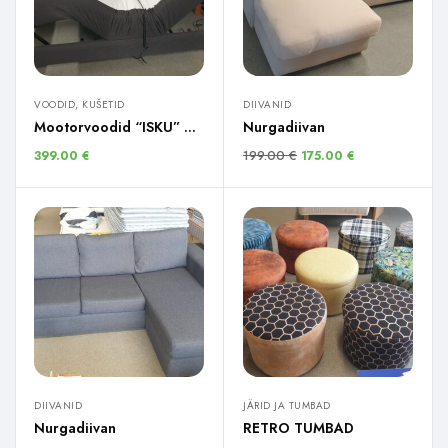
VOODID, KUŠETID
DIIVANID
Mootorvoodid “ISKU” 2 tk.
Nurgadiivan
199.00
€
399.00
€
175.00
€
DIIVANID
JÄRID JA TUMBAD
Nurgadiivan
RETRO TUMBAD