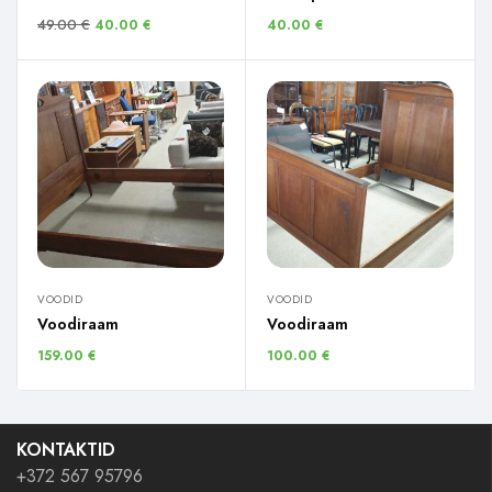
49.00
€
40.00
€
40.00
€
VOODID
VOODID
Voodiraam
Voodiraam
159.00
€
100.00
€
KONTAKTID
+372 567 95796