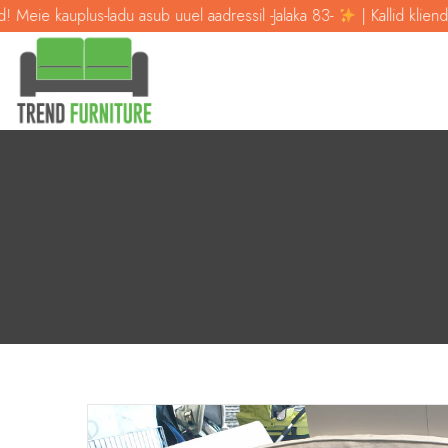
uplus-ladu asub uuel aadressil -Jalaka 83-
| Kallid kliendid! Meie ka