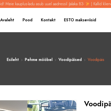
uplus-ladu asub uuel aadressil -Jalaka 83-
| Kallid kliendid! Meie k
Avaleht
Pood
Kontakt
ESTO makseviisid
Esileht
Pehme mööbel
Voodipäised
Voodipäis
Voodipä