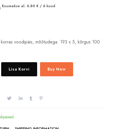
Kuumakse al.
6.80
€
/ 6 kuud
 korras voodipäis, mõõtudega: 193 x 5, kõrgus 100
Lisa Korvi
Buy Now
dipäised
ETURN
SHIPPING INFORMATION