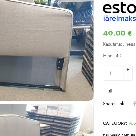
40.00
€
Kasutatud, heas
Hind: 40.-
COMPARE
Share Link:
CATEGORY:
Voo
DELIVERY AND R