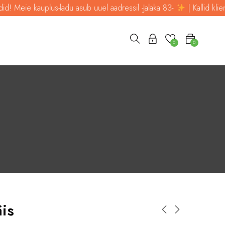
auplus-ladu asub uuel aadressil -Jalaka 83-
| Kallid kliendid! Meie 
0
0
is