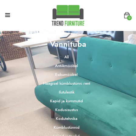
0
Vannituba
All
Antiikmööbel
Esikumööbel
Haagisel kümblustünni rent
Ilutulestik
Kapid ja kummutid
Kodusisustus
Kodutehnika
Kümblustünnid