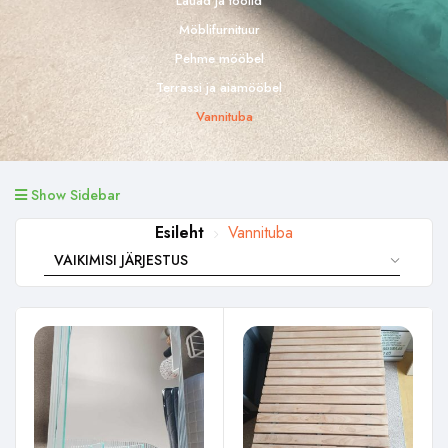
Lauad ja toolid
Möblifurnituur
Pehme mööbel
Terrassi ja aiamööbel
Vannituba
Show Sidebar
Esileht
Vannituba