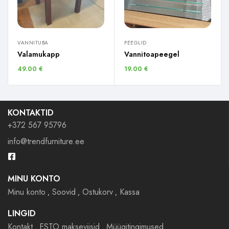
VANNITUBA
PEEGLID
Valamukapp
Vannitoapeegel
49.00
€
19.00
€
KONTAKTID
+372 567 95796
info@trendfurniture.ee
MINU KONTO
Minu konto
Soovid
Ostukorv
Kassa
LINGID
Kontakt
ESTO makseviisid
Müügitingimused