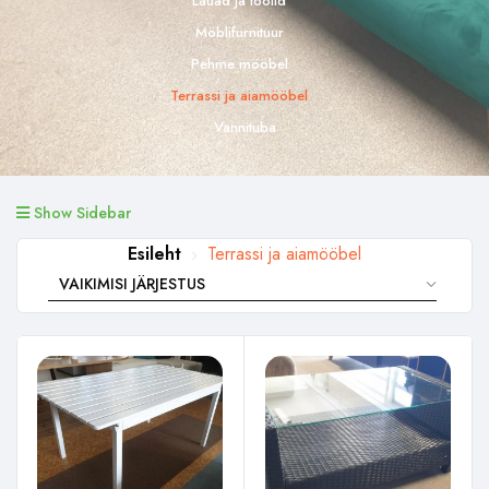
Lauad ja toolid
Möblifurnituur
Pehme mööbel
Terrassi ja aiamööbel
Vannituba
Show Sidebar
Esileht
Terrassi ja aiamööbel