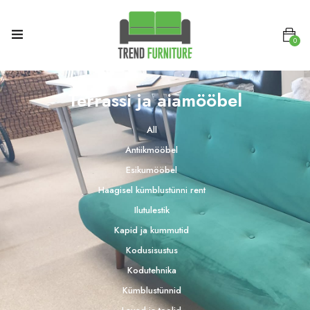
0
Terrassi ja aiamööbel
All
Antiikmööbel
Esikumööbel
Haagisel kümblustünni rent
Ilutulestik
Kapid ja kummutid
Kodusisustus
Kodutehnika
Kümblustünnid