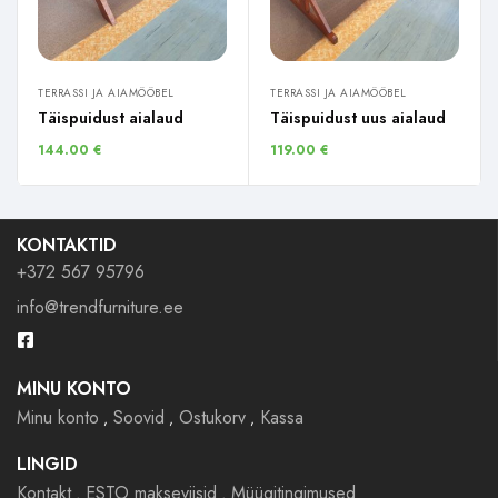
TERRASSI JA AIAMÖÖBEL
TERRASSI JA AIAMÖÖBEL
Täispuidust aialaud
Täispuidust uus aialaud
144.00
€
119.00
€
KONTAKTID
+372 567 95796
info@trendfurniture.ee
MINU KONTO
Minu konto
Soovid
Ostukorv
Kassa
LINGID
Kontakt
ESTO makseviisid
Müügitingimused