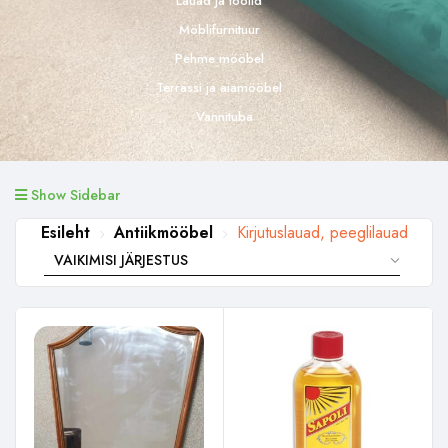
Lauad ja toolid
Möblifurnituur
Pehme mööbel
Terrassi ja aiamööbel
Vannituba
Show Sidebar
Esileht
Antiikmööbel
Kirjutuslauad, peeglilauad