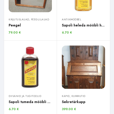
KIRJUTUSLAUAD, PEEGLILAUAD
ANTIIKMÖÖBEL
Peegel
Sapoli heleda mööbli hooldusvahend / 250ml
79.00
€
6.70
€
DIIVANID JA TUGITOOLID
KAPID, KUMMUTID
Sapoli tumeda mööbli hooldusvahend 250 ml
Sekretärkapp
6.70
€
399.00
€