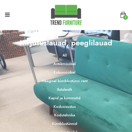
0
Kirjutuslauad, peeglilauad
All
Antiikmööbel
Esikumööbel
Haagisel kümblustünni rent
Ilutulestik
Kapid ja kummutid
Kodusisustus
Kodutehnika
Kümblustünnid