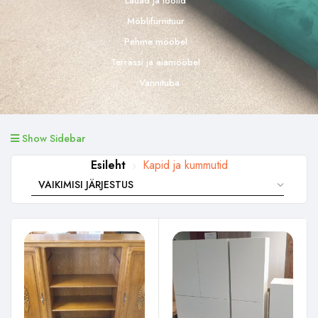
Lauad ja toolid
Möblifurnituur
Pehme mööbel
Terrassi ja aiamööbel
Vannituba
Show Sidebar
Esileht
Kapid ja kummutid