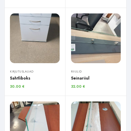
KIRJUTUSLAUAD
RIIULID
Sahtliboks
Seinariiul
30.00
€
32.00
€