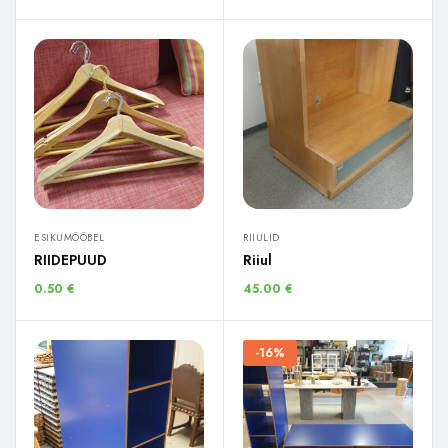
ESIKUMÖÖBEL
RIIULID
RIIDEPUUD
Riiul
0.50
€
45.00
€
-16%