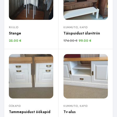
RIIULID
KUMMUTID, KAPID
Stange
Täispuidust ülavitriin
174.00
€
25.00
€
99.00
€
ÖÖKAPID
KUMMUTID, KAPID
Tammepuidust öökapid
Tv-alus