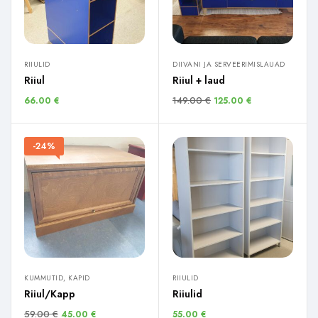
RIIULID
DIIVANI JA SERVEERIMISLAUAD
Riiul
Riiul + laud
149.00
€
66.00
€
125.00
€
-24%
KUMMUTID, KAPID
RIIULID
Riiul/Kapp
Riiulid
59.00
€
45.00
€
55.00
€