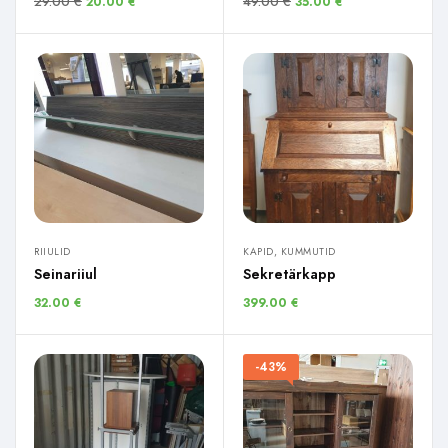
29.00
€
49.00
€
20.00
€
35.00
€
RIIULID
KAPID, KUMMUTID
Seinariiul
Sekretärkapp
32.00
€
399.00
€
-43%