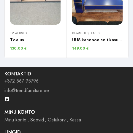
TV ALUSED
KUMMUTID, KAPID
Tv-alus
UUS kahepoolselt kasutatav laud + riiul
130.00
€
149.00
€
KONTAKTID
+372 567 95796
info@trendfurniture.ee
MINU KONTO
Minu konto
Soovid
Ostukorv
Kassa
LINGID