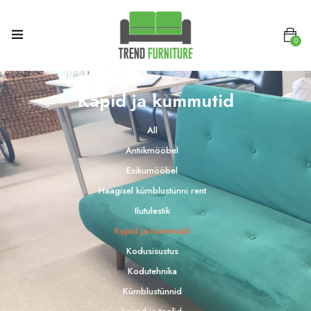
0
Kapid ja kummutid
All
Antiikmööbel
Esikumööbel
Haagisel kümblustünni rent
Ilutulestik
Kapid ja kummutid
Kodusisustus
Kodutehnika
Kümblustünnid