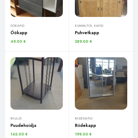
ÖÖKAPID
KUMMUTID, KAPID
Öökapp
Puhvetkapp
49.00
€
289.00
€
RIIULID
RIIDEKAPID
Puudehoidja
Riidekapp
145.00
€
199.00
€