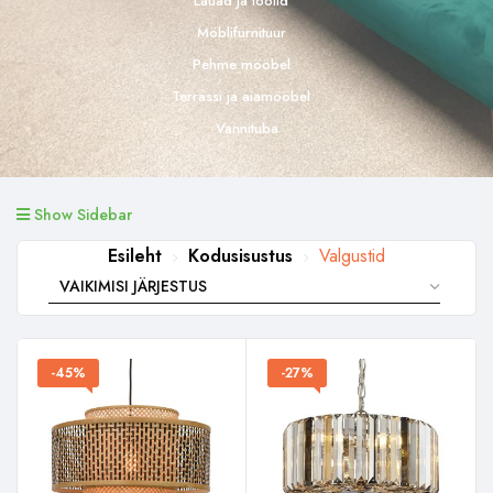
Lauad ja toolid
Möblifurnituur
Pehme mööbel
Terrassi ja aiamööbel
Vannituba
Show Sidebar
Esileht
Kodusisustus
Valgustid
-45%
-27%