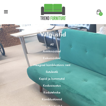
0
Valgustid
All
Antiikmööbel
Esikumööbel
Haagisel kümblustünni rent
Ilutulestik
Kapid ja kummutid
Kodusisustus
Kodutehnika
Kümblustünnid