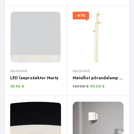
-41%
VALGUSTID
VALGUSTID
LED laeprožektor Marty
Metallist põrandalamp Panama
169.00
€
39.90
€
99.00
€