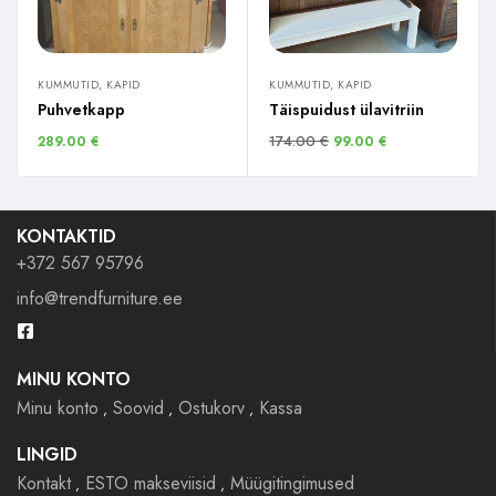
KUMMUTID, KAPID
KUMMUTID, KAPID
Puhvetkapp
Täispuidust ülavitriin
174.00
€
289.00
€
99.00
€
KONTAKTID
+372 567 95796
info@trendfurniture.ee
MINU KONTO
Minu konto
Soovid
Ostukorv
Kassa
LINGID
Kontakt
ESTO makseviisid
Müügitingimused