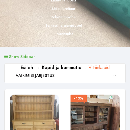
Lauad ja toolid
Möblifurnituur
Pehme mööbel
Terrassi ja aiamööbel
Vannituba
Show Sidebar
Esileht
Kapid ja kummutid
Vitriinkapid
-43%