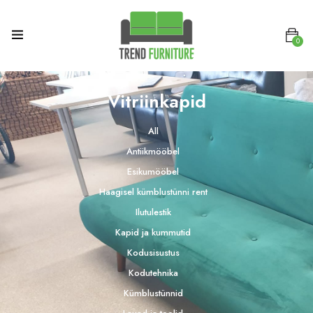
0
Vitriinkapid
All
Antiikmööbel
Esikumööbel
Haagisel kümblustünni rent
Ilutulestik
Kapid ja kummutid
Kodusisustus
Kodutehnika
Kümblustünnid