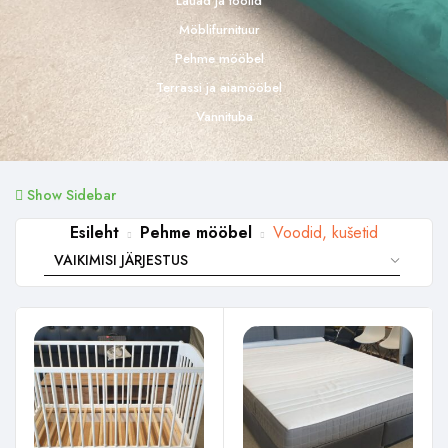
Lauad ja toolid
Möblifurnituur
Pehme mööbel
Terrassi ja aiamööbel
Vannituba
Show Sidebar
Esileht
Pehme mööbel
Voodid, kušetid