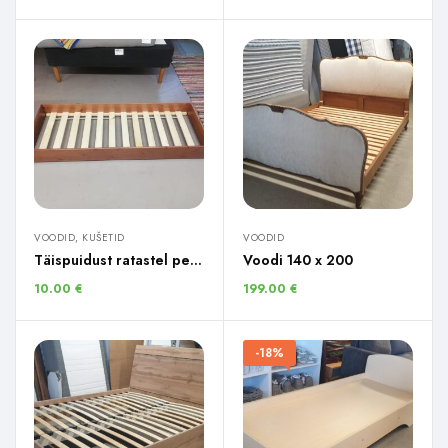
VOODID, KUŠETID
VOODID
Täispuidust ratastel pesukast
Voodi 140 x 200
10.00
€
199.00
€
-18%