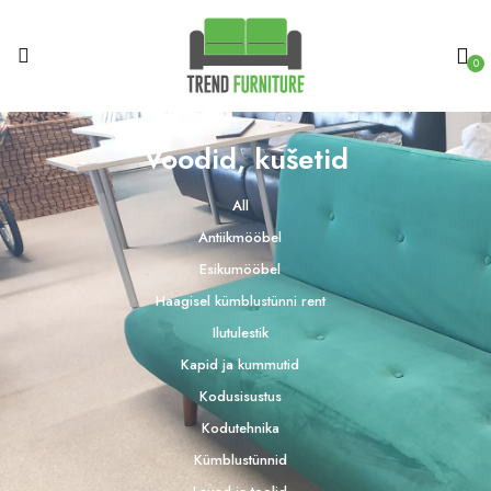
0
Voodid, kušetid
All
Antiikmööbel
Esikumööbel
Haagisel kümblustünni rent
Ilutulestik
Kapid ja kummutid
Kodusisustus
Kodutehnika
Kümblustünnid