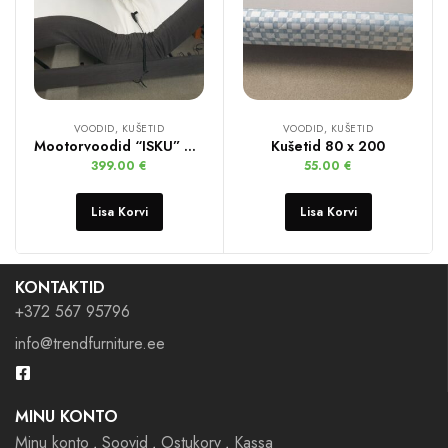
VOODID, KUŠETID
VOODID, KUŠETID
Mootorvoodid “ISKU” 2 tk.
Kušetid 80 x 200
399.00
€
55.00
€
Lisa Korvi
Lisa Korvi
KONTAKTID
+372 567 95796
info@trendfurniture.ee
MINU KONTO
Minu konto
Soovid
Ostukorv
Kassa