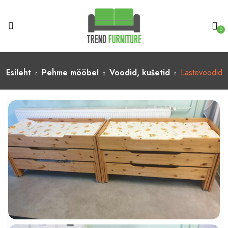
0
Esileht
Pehme mööbel
Voodid, kušetid
Lastevoodid