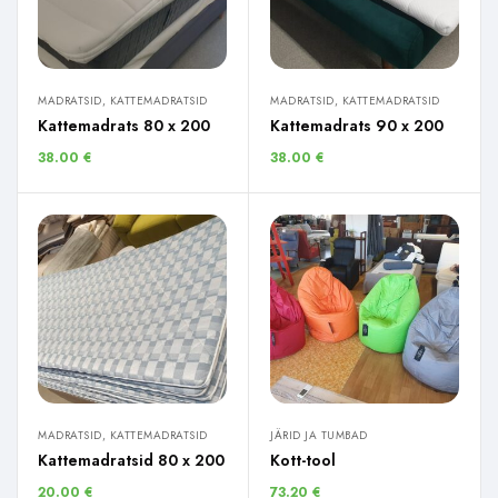
MADRATSID, KATTEMADRATSID
MADRATSID, KATTEMADRATSID
Kattemadrats 80 x 200
Kattemadrats 90 x 200
38.00
€
38.00
€
MADRATSID, KATTEMADRATSID
JÄRID JA TUMBAD
Kattemadratsid 80 x 200
Kott-tool
20.00
€
73.20
€