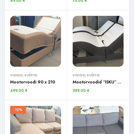
49.00
€
75.00
€
VOODID, KUŠETID
VOODID, KUŠETID
Mootorvoodi 90 x 210
Mootorvoodid “ISKU” 2 tk.
499.00
€
399.00
€
-12%