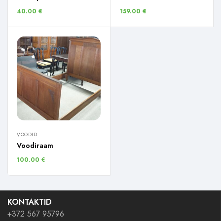
40.00
€
159.00
€
VOODID
Voodiraam
100.00
€
KONTAKTID
+372 567 95796