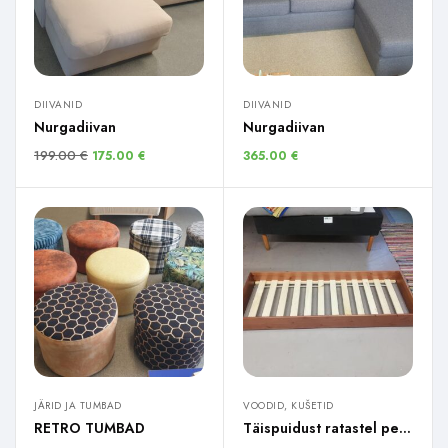
DIIVANID
DIIVANID
Nurgadiivan
Nurgadiivan
199.00
€
175.00
€
365.00
€
JÄRID JA TUMBAD
VOODID, KUŠETID
RETRO TUMBAD
Täispuidust ratastel pesukast