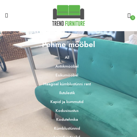
0
Pehme mööbel
All
Antiikmööbel
Esikumööbel
Haagisel kümblustünni rent
Ilutulestik
Kapid ja kummutid
Kodusisustus
Kodutehnika
Kümblustünnid