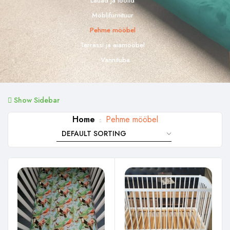
Lauad ja toolid
Möblifurnituur
Pehme mööbel
Terrassi ja aiamööbel
Vannituba
Show Sidebar
Home
Pehme mööbel