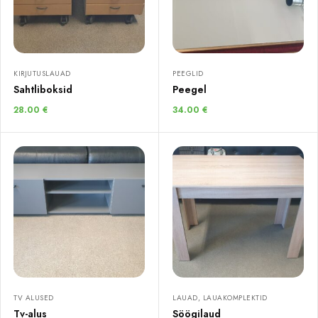
KIRJUTUSLAUAD
PEEGLID
Sahtliboksid
Peegel
28.00
€
34.00
€
TV ALUSED
LAUAD, LAUAKOMPLEKTID
Tv-alus
Söögilaud