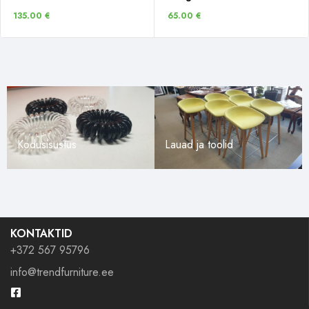
135.00
€
65.00
€
Kodusisustus
Lauad ja toolid
KONTAKTID
+372 567 95796
info@trendfurniture.ee