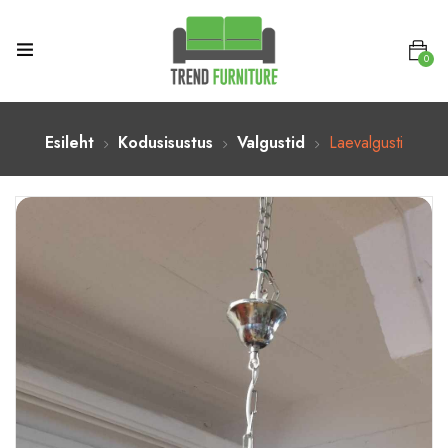
0
Esileht
Kodusisustus
Valgustid
Laevalgusti