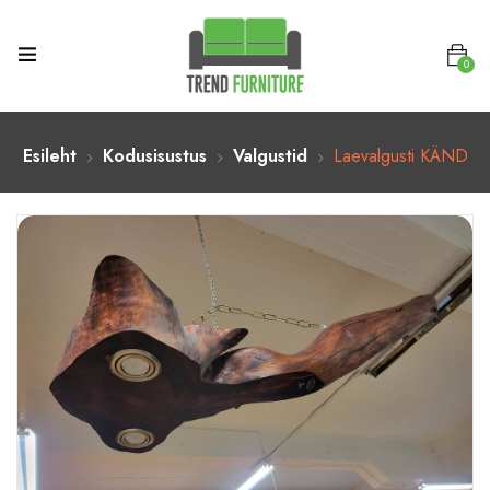
0
Esileht
Kodusisustus
Valgustid
Laevalgusti KÄND