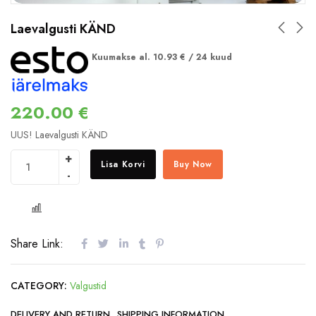
Laevalgusti KÄND
Kuumakse al.
10.93
€
/ 24 kuud
220.00
€
UUS! Laevalgusti KÄND
Lisa Korvi
Buy Now
COMPARE
Share Link:
CATEGORY:
Valgustid
DELIVERY AND RETURN
SHIPPING INFORMATION