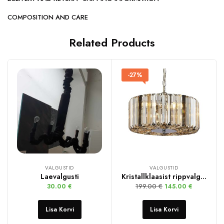
COMPOSITION AND CARE
Related Products
-27%
VALGUSTID
VALGUSTID
Laevalgusti
Kristallklaasist rippvalgusti
199.00
€
30.00
€
145.00
€
Lisa Korvi
Lisa Korvi