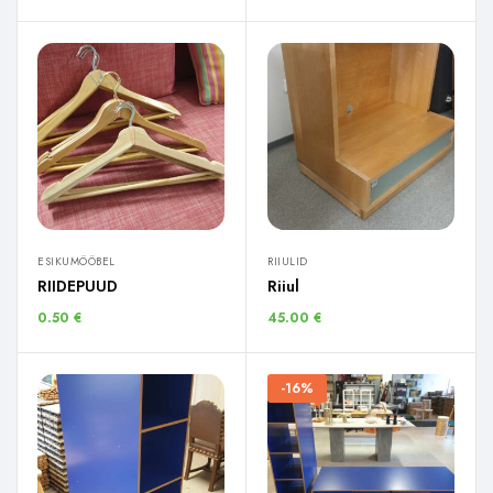
ESIKUMÖÖBEL
RIIULID
RIIDEPUUD
Riiul
0.50
€
45.00
€
-16%