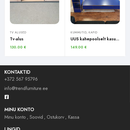
TV ALUSED
KUMMUTID, KAPID
Tv-alus
UUS kahepoolselt kasutatav laud + riiul
130.00
€
149.00
€
KONTAKTID
+372 567 95796
info@trendfurniture.ee
MINU KONTO
Minu konto
Soovid
Ostukorv
Kassa
LINGID