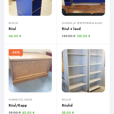
RIIULID
DIIVANI JA SERVEERIMISLAUAD
Riiul
Riiul + laud
149.00
€
66.00
€
125.00
€
-24%
KUMMUTID, KAPID
RIIULID
Riiul/Kapp
Riiulid
59.00
€
45.00
€
55.00
€