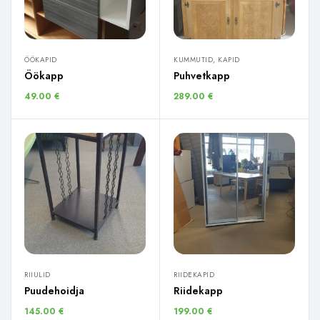
ÖÖKAPID
KUMMUTID, KAPID
Öökapp
Puhvetkapp
49.00
€
289.00
€
RIIULID
RIIDEKAPID
Puudehoidja
Riidekapp
145.00
€
199.00
€