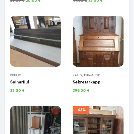
29.00
€
49.00
€
20.00
€
35.00
€
RIIULID
KAPID, KUMMUTID
Seinariiul
Sekretärkapp
32.00
€
399.00
€
-43%