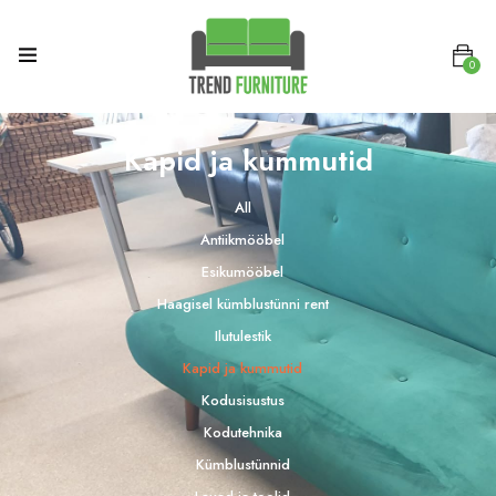
0
Kapid ja kummutid
All
Antiikmööbel
Esikumööbel
Haagisel kümblustünni rent
Ilutulestik
Kapid ja kummutid
Kodusisustus
Kodutehnika
Kümblustünnid