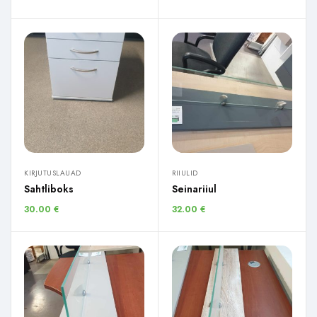
KIRJUTUSLAUAD
RIIULID
Sahtliboks
Seinariiul
30.00
€
32.00
€