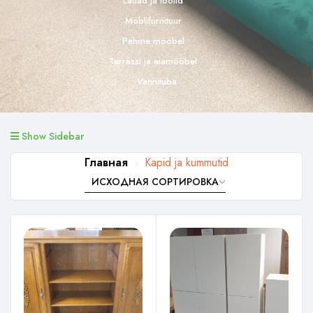
Lauad ja toolid
Möblifurnituur
Pehme mööbel
Terrassi ja aiamööbel
Vannituba
Show Sidebar
Главная
Kapid ja kummutid