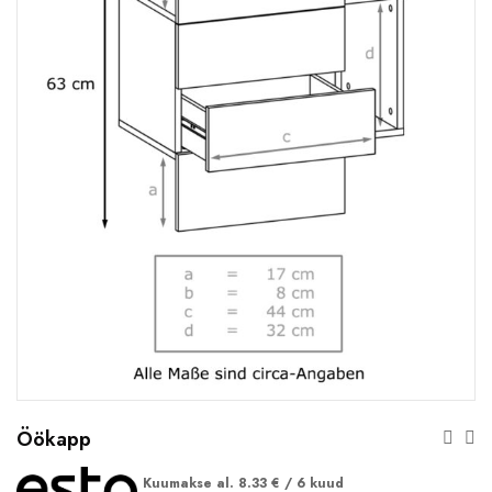
Öökapp
Kuumakse al.
8.33
€
/ 6 kuud