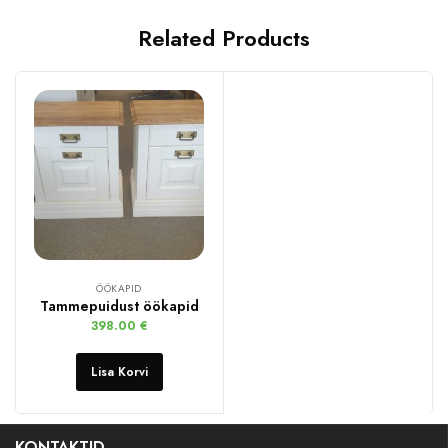
Related Products
ÖÖKAPID
Tammepuidust öökapid
398.00
€
Lisa Korvi
KONTAKTID