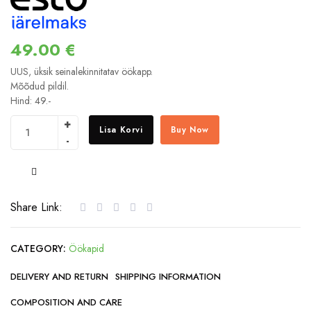
49.00
€
UUS, üksik seinalekinnitatav öökapp.
Mõõdud pildil.
Hind: 49.-
Lisa Korvi
Buy Now
COMPARE
Share Link:
CATEGORY:
Öökapid
DELIVERY AND RETURN
SHIPPING INFORMATION
COMPOSITION AND CARE