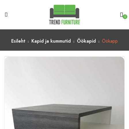
0
Esileht
Kapid ja kummutid
Öökapid
Öökapp