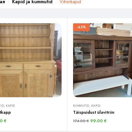
ая
Kapid ja kummutid
Vitriinkapid
-43%
ID, KAPID
KUMMUTID, KAPID
tkapp
Täispuidust ülavitriin
00
€
99.00
€
174.00
€