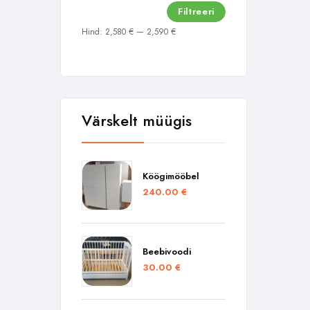
Filtreeri
Hind:
2,580 €
—
2,590 €
Värskelt müügis
Köögimööbel
240.00
€
Beebivoodi
30.00
€