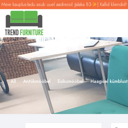
e kauplus-ladu asub uuel aadressil -Jalaka 83-
| Kallid kliendid! Meie
All
Antiikmööbel
Esikumööbel
Haagisel kümblust