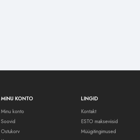
MINU KONTO
LINGID
Minu konto
Kontakt
Soovid
ESTO makseviisid
Ostukorv
Müügitingimused