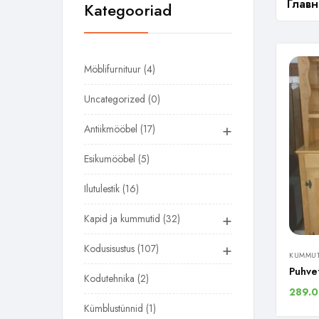
Главн
Kategooriad
Möblifurnituur
4
Uncategorized
0
+
Antiikmööbel
17
Esikumööbel
5
Ilutulestik
16
+
Kapid ja kummutid
32
+
Kodusisustus
107
KUMMUT
Puhve
Kodutehnika
2
289.
Kümblustünnid
1