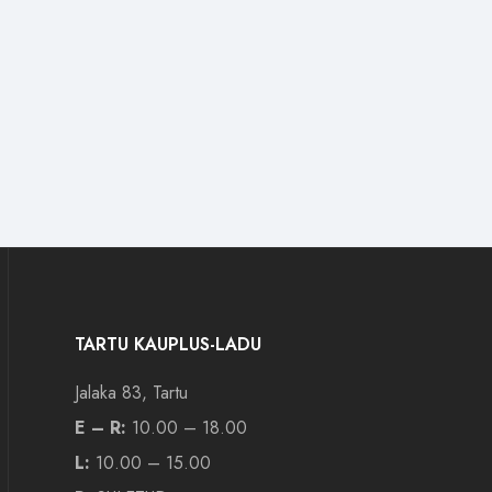
TARTU KAUPLUS-LADU
Jalaka 83, Tartu
E – R:
10.00 – 18.00
L:
10.00 – 15.00