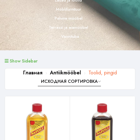
Lauad ja toolid
Möblifurnituur
Pehme mööbel
Terrassi ja aiamööbel
Vannituba
Show Sidebar
Главная
Antiikmööbel
Toolid, pingid