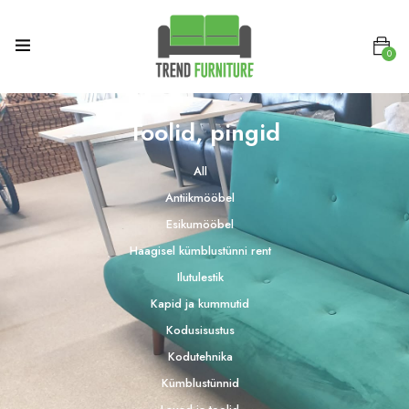
0
Toolid, pingid
All
Antiikmööbel
Esikumööbel
Haagisel kümblustünni rent
Ilutulestik
Kapid ja kummutid
Kodusisustus
Kodutehnika
Kümblustünnid