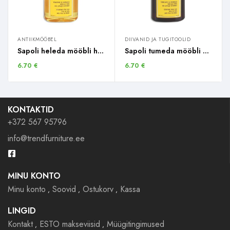
ANTIIKMÖÖBEL
DIIVANID JA TUGITOOLID
Sapoli heleda mööbli hooldusvahend / 250ml
Sapoli tumeda mööbli hooldusvahend 250 ml
6.70
€
6.70
€
KONTAKTID
+372 567 95796
info@trendfurniture.ee
MINU KONTO
Minu konto
Soovid
Ostukorv
Kassa
LINGID
Kontakt
ESTO makseviisid
Müügitingimused