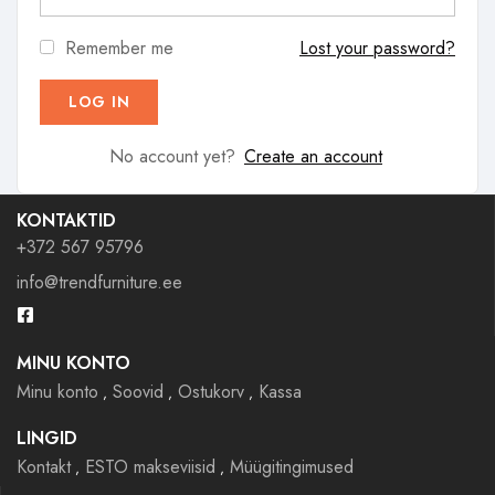
Remember me
Lost your password?
No account yet?
Create an account
KONTAKTID
+372 567 95796
info@trendfurniture.ee
MINU KONTO
Minu konto
Soovid
Ostukorv
Kassa
LINGID
Kontakt
ESTO makseviisid
Müügitingimused