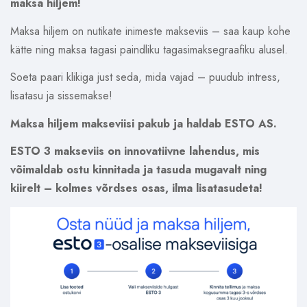
maksa hiljem!
Maksa hiljem on nutikate inimeste makseviis – saa kaup kohe
kätte ning maksa tagasi paindliku tagasimaksegraafiku alusel.
Soeta paari klikiga just seda, mida vajad – puudub intress,
lisatasu ja sissemakse!
Maksa hiljem makseviisi pakub ja haldab ESTO AS.
ESTO 3 makseviis on innovatiivne lahendus, mis
võimaldab ostu kinnitada ja tasuda mugavalt ning
kiirelt – kolmes võrdses osas, ilma lisatasudeta!