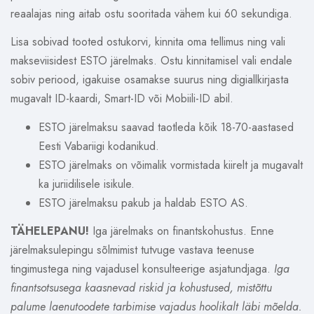
reaalajas ning aitab ostu sooritada vähem kui 60 sekundiga.
Lisa sobivad tooted ostukorvi, kinnita oma tellimus ning vali
makseviisidest ESTO järelmaks. Ostu kinnitamisel vali endale
sobiv periood, igakuise osamakse suurus ning digiallkirjasta
mugavalt ID-kaardi, Smart-ID või Mobiili-ID abil.
ESTO järelmaksu saavad taotleda kõik 18-70-aastased
Eesti Vabariigi kodanikud.
ESTO järelmaks on võimalik vormistada kiirelt ja mugavalt
ka juriidilisele isikule.
ESTO järelmaksu pakub ja haldab ESTO AS.
TÄHELEPANU!
Iga järelmaks on finantskohustus. Enne
järelmaksulepingu sõlmimist tutvuge vastava teenuse
tingimustega ning vajadusel konsulteerige asjatundjaga.
Iga
finantsotsusega kaasnevad riskid ja kohustused, mistõttu
palume laenutoodete tarbimise vajadus hoolikalt läbi mõelda.