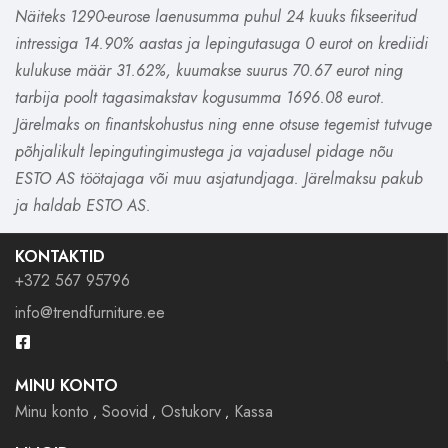
Näiteks 1290-eurose laenusumma puhul 24 kuuks fikseeritud
intressiga 14.90% aastas ja lepingutasuga 0 eurot on krediidi
kulukuse määr 31.62%, kuumakse suurus 70.67 eurot ning
tarbija poolt tagasimakstav kogusumma 1696.08 eurot.
Järelmaks on finantskohustus ning enne otsuse tegemist tutvuge
põhjalikult lepingutingimustega ja vajadusel pidage nõu
ESTO AS töötajaga või muu asjatundjaga. Järelmaksu pakub
ja haldab ESTO AS.
KONTAKTID
+372 567 95796
info@trendfurniture.ee
MINU KONTO
Minu konto
Soovid
Ostukorv
Kassa