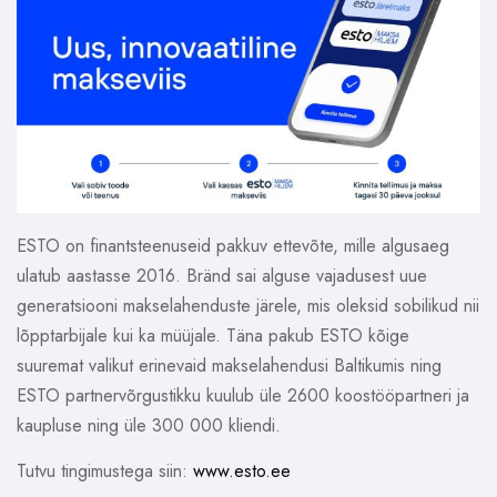
ESTO on finantsteenuseid pakkuv ettevõte, mille algusaeg
ulatub aastasse 2016. Bränd sai alguse vajadusest uue
generatsiooni makselahenduste järele, mis oleksid sobilikud nii
lõpptarbijale kui ka müüjale. Täna pakub ESTO kõige
suuremat valikut erinevaid makselahendusi Baltikumis ning
ESTO partnervõrgustikku kuulub üle 2600 koostööpartneri ja
kaupluse ning üle 300 000 kliendi.
Tutvu tingimustega siin:
www.esto.ee