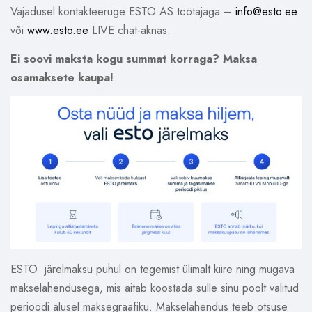
Vajadusel kontakteeruge ESTO AS töötajaga –
info@esto.ee
või
www.esto.ee
LIVE chat-aknas.
Ei soovi maksta kogu summat korraga? Maksa
osamaksete kaupa!
ESTO järelmaksu puhul on tegemist ülimalt kiire ning mugava
makselahendusega, mis aitab koostada sulle sinu poolt valitud
perioodi alusel maksegraafiku. Makselahendus teeb otsuse