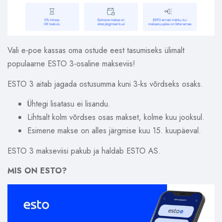
Vali e-poe kassas oma ostude eest tasumiseks ülimalt
populaarne ESTO 3-osaline makseviis!
ESTO 3 aitab jagada ostusumma kuni 3-ks võrdseks osaks.
Ühtegi lisatasu ei lisandu.
Lihtsalt kolm võrdses osas makset, kolme kuu jooksul.
Esimene makse on alles järgmise kuu 15. kuupäeval.
ESTO 3 makseviisi pakub ja haldab ESTO AS.
MIS ON ESTO?