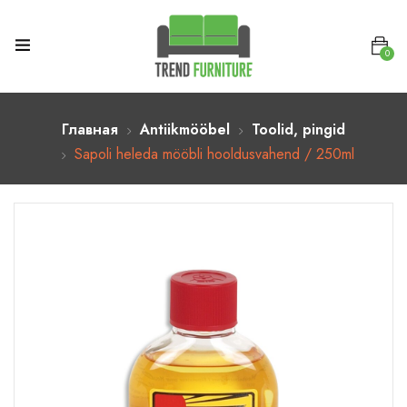
0
Главная
Antiikmööbel
Toolid, pingid
Sapoli heleda mööbli hooldusvahend / 250ml