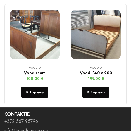
VOODID
VOODID
Voodiraam
Voodi 140 x 200
100.00
€
199.00
€
В Корзину
В Корзину
KONTAKTID
+372 567 95796
info@trendfurniture.ee