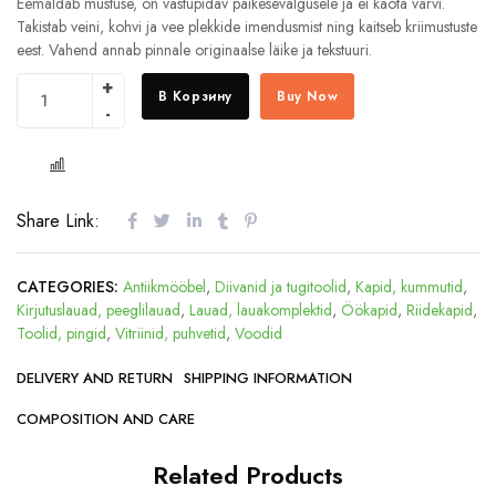
Eemaldab mustuse, on vastupidav päikesevalgusele ja ei kaota värvi.
Takistab veini, kohvi ja vee plekkide imendusmist ning kaitseb kriimustuste
eest. Vahend annab pinnale originaalse läike ja tekstuuri.
В Корзину
Buy Now
COMPARE
Share Link:
CATEGORIES:
Antiikmööbel
,
Diivanid ja tugitoolid
,
Kapid, kummutid
,
Kirjutuslauad, peeglilauad
,
Lauad, lauakomplektid
,
Öökapid
,
Riidekapid
,
Toolid, pingid
,
Vitriinid, puhvetid
,
Voodid
DELIVERY AND RETURN
SHIPPING INFORMATION
COMPOSITION AND CARE
Related Products