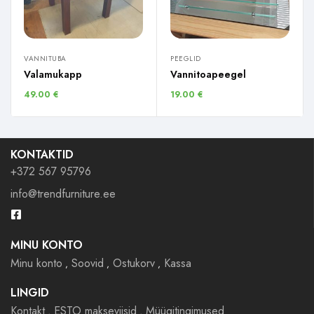
VANNITUBA
PEEGLID
Valamukapp
Vannitoapeegel
49.00
€
19.00
€
KONTAKTID
+372 567 95796
info@trendfurniture.ee
MINU KONTO
Minu konto
Soovid
Ostukorv
Kassa
LINGID
Kontakt
ESTO makseviisid
Müügitingimused