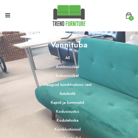
0
Vannituba
All
Antiikmööbel
Esikumööbel
Haagisel kümblustünni rent
Ilutulestik
Kapid ja kummutid
Kodusisustus
Kodutehnika
Kümblustünnid