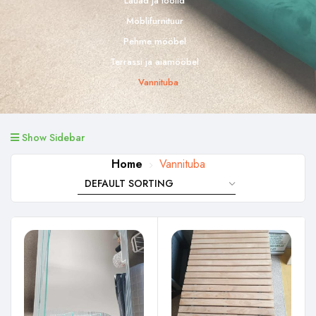
Lauad ja toolid
Möblifurnituur
Pehme mööbel
Terrassi ja aiamööbel
Vannituba
Show Sidebar
Home
Vannituba