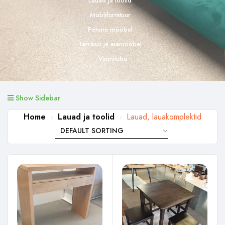
Lauad ja toolid
Möblifurnituur
Pehme mööbel
Terrassi ja aiamööbel
Vannituba
Show Sidebar
Home
Lauad ja toolid
Lauad, lauakomplektid