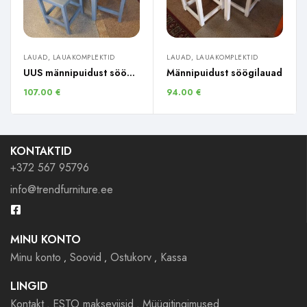
LAUAD, LAUAKOMPLEKTID
LAUAD, LAUAKOMPLEKTID
UUS männipuidust söögilaud
Männipuidust söögilauad
107.00
€
94.00
€
KONTAKTID
+372 567 95796
info@trendfurniture.ee
MINU KONTO
Minu konto
Soovid
Ostukorv
Kassa
LINGID
Kontakt
ESTO makseviisid
Müügitingimused