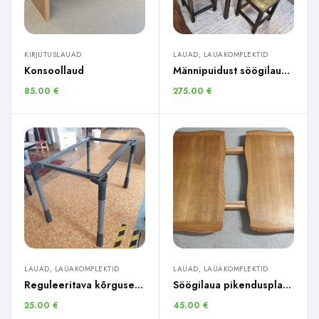
KIRJUTUSLAUAD
LAUAD, LAUAKOMPLEKTID
Konsoollaud
Männipuidust söögilaud + 4 taburetti
85.00
€
275.00
€
LAUAD, LAUAKOMPLEKTID
LAUAD, LAUAKOMPLEKTID
Reguleeritava kõrgusega kontorilaua raamid
Söögilaua pikendusplaadid
25.00
€
45.00
€