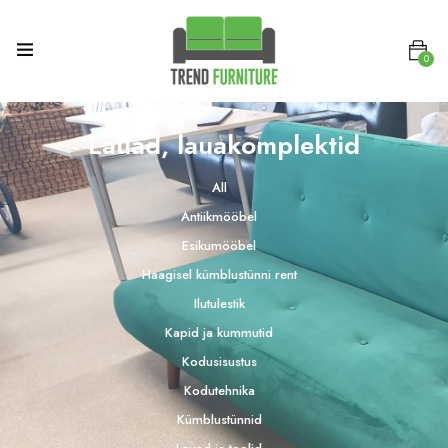
0
Lauad, lauakomplektid
All
Antiikmööbel
Esikumööbel
Haagisel kümblustünni rent
Ilutulestik
Kapid ja kummutid
Kodusisustus
Kodutehnika
Kümblustünnid