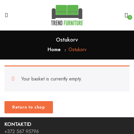
0
Ostukorv
Home
Ostukorv
Your basket is currently empty.
Return to shop
KONTAKTID
+372 567 95796