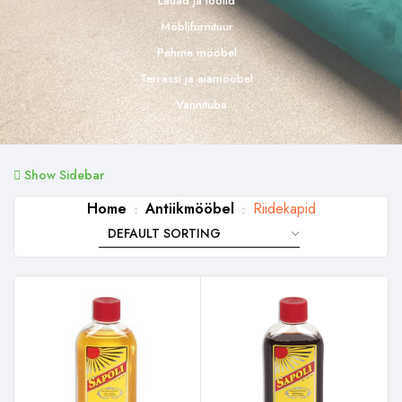
Lauad ja toolid
Möblifurnituur
Pehme mööbel
Terrassi ja aiamööbel
Vannituba
Show Sidebar
Home
Antiikmööbel
Riidekapid