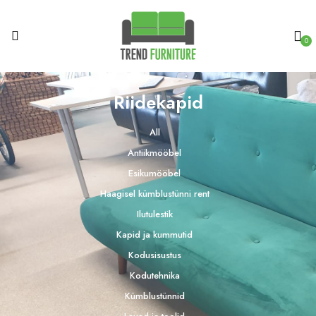
0
Riidekapid
All
Antiikmööbel
Esikumööbel
Haagisel kümblustünni rent
Ilutulestik
Kapid ja kummutid
Kodusisustus
Kodutehnika
Kümblustünnid