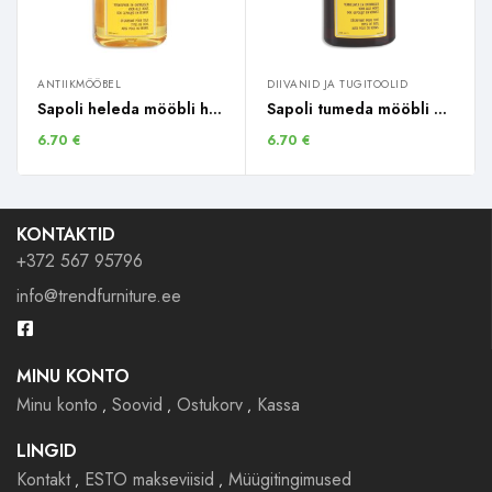
ANTIIKMÖÖBEL
DIIVANID JA TUGITOOLID
Sapoli heleda mööbli hooldusvahend / 250ml
Sapoli tumeda mööbli hooldusvahend 250 ml
6.70
€
6.70
€
KONTAKTID
+372 567 95796
info@trendfurniture.ee
MINU KONTO
Minu konto
Soovid
Ostukorv
Kassa
LINGID
Kontakt
ESTO makseviisid
Müügitingimused