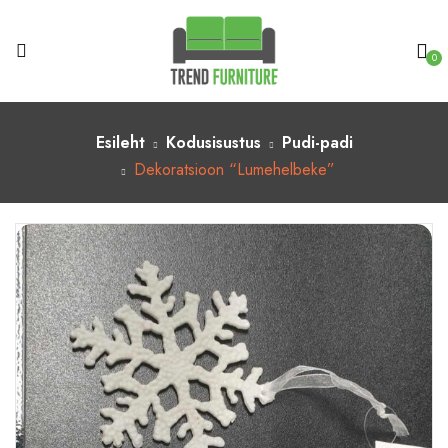
0
Esileht
Kodusisustus
Pudi-padi
Dekoratsioon “Lumehelbeke”