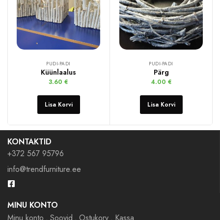
PUDI-PADI
PUDI-PADI
Küünlaalus
Pärg
3.60
€
4.00
€
Lisa Korvi
Lisa Korvi
KONTAKTID
+372 567 95796
info@trendfurniture.ee
MINU KONTO
Minu konto
Soovid
Ostukorv
Kassa