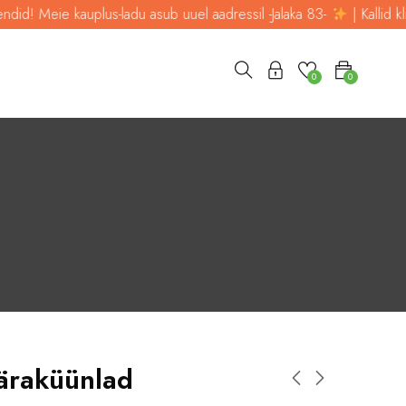
Meie kauplus-ladu asub uuel aadressil -Jalaka 83-
| Kallid kliendid!
0
0
äraküünlad