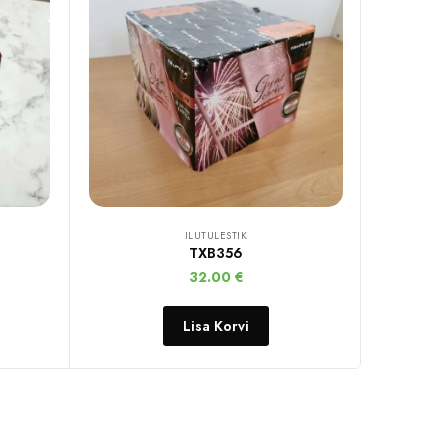
ILUTULESTIK
TXB356
32.00
€
Lisa Korvi