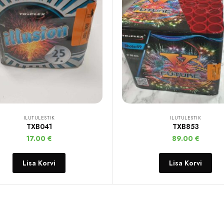
ILUTULESTIK
ILUTULESTIK
TXB041
TXB853
17.00
€
89.00
€
Lisa Korvi
Lisa Korvi