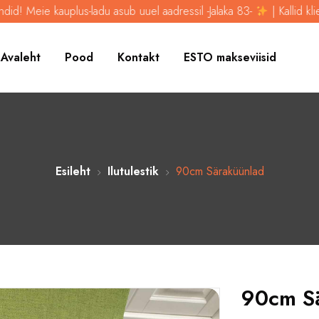
eie kauplus-ladu asub uuel aadressil -Jalaka 83-
| Kallid kliendid! 
Avaleht
Pood
Kontakt
ESTO makseviisid
Esileht
Ilutulestik
90cm Säraküünlad
90cm S