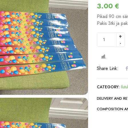
3.00
€
Pikad 90 cm sär
Pakis 3tki ja pak
COMPARE
Share Link:
CATEGORY:
Ilutu
DELIVERY AND R
COMPOSITION A