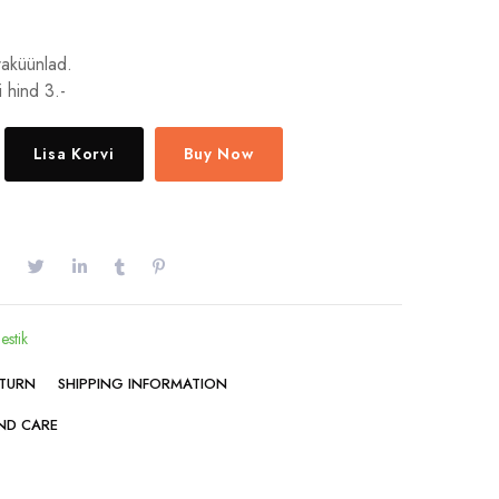
aküünlad.
i hind 3.-
Lisa Korvi
Buy Now
lestik
ETURN
SHIPPING INFORMATION
ND CARE