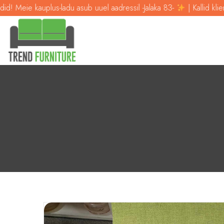
ie kauplus-ladu asub uuel aadressil -Jalaka 83-
| Kallid kliendid! M