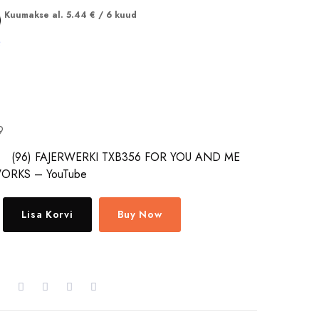
Kuumakse al.
5.44
€
/ 6 kuud
.
9
it:
(96) FAJERWERKI TXB356 FOR YOU AND ME
WORKS – YouTube
Lisa Korvi
Buy Now