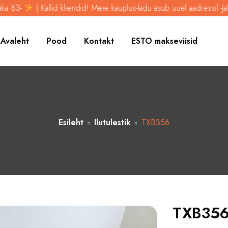
3-
| Kallid kliendid! Meie kauplus-ladu asub uuel aadressil -Jalaka 
Avaleht
Pood
Kontakt
ESTO makseviisid
Esileht
Ilutulestik
TXB356
TXB35