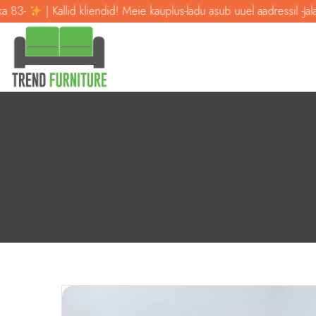
-
| Kallid kliendid! Meie kauplus-ladu asub uuel aadressil -Jalaka 8