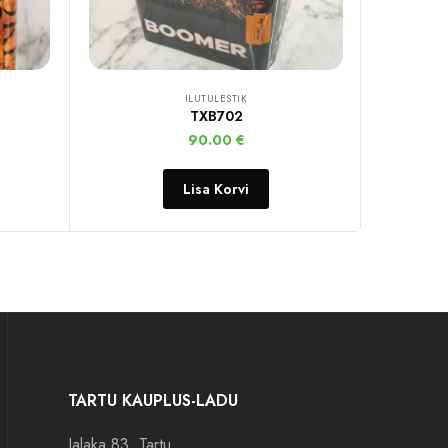
ILUTULESTIK
TXB702
90.00
€
Lisa Korvi
TARTU KAUPLUS-LADU
Jalaka 83, Tartu