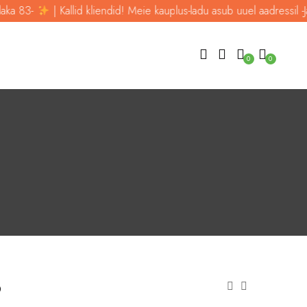
83-
| Kallid kliendid! Meie kauplus-ladu asub uuel aadressil -Jalaka
0
0
6