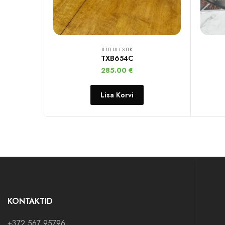
ILUTULESTIK
TXB654C
285.00
€
Lisa Korvi
KONTAKTID
+372 567 95796