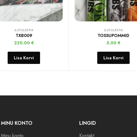
ILUTULESTIK
ILUTULESTIK
TXB009
TOSSUPOMMID
220.00
€
5.00
€
Lisa Korvi
Lisa Korvi
MINU KONTO
LINGID
Minu konto
Kontakt