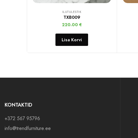
ILUTULESTIK
TXB009
220.00
€
Lisa Korvi
KONTAKTID
+372 567 95796
info@trendfurniture.ee