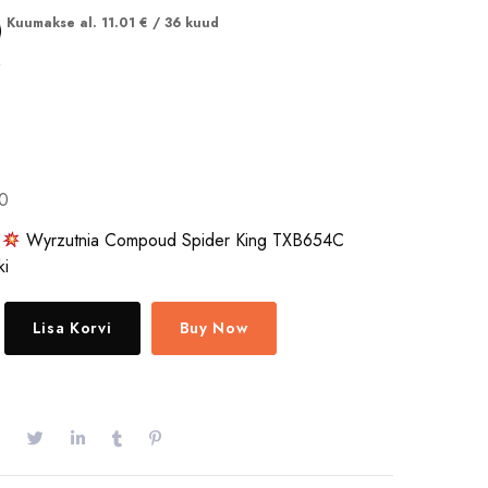
Kuumakse al.
11.01
€
/ 36 kuud
.
50
:
Wyrzutnia Compoud Spider King TXB654C
ki
Lisa Korvi
Buy Now