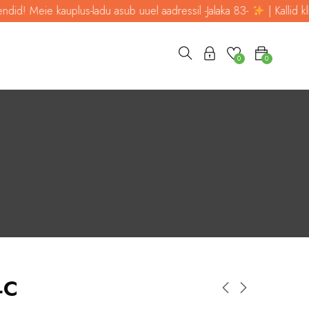
eie kauplus-ladu asub uuel aadressil -Jalaka 83-
| Kallid kliendid! 
0
0
4C