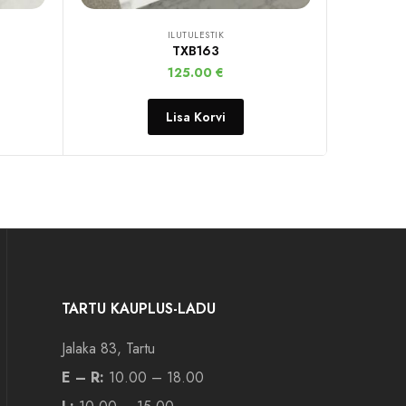
ILUTULESTIK
TXB163
125.00
€
Lisa Korvi
TARTU KAUPLUS-LADU
Jalaka 83, Tartu
E – R:
10.00 – 18.00