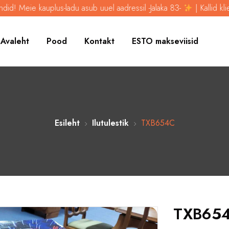
ie kauplus-ladu asub uuel aadressil -Jalaka 83-
| Kallid kliendid! M
Avaleht
Pood
Kontakt
ESTO makseviisid
Esileht
Ilutulestik
TXB654C
TXB65