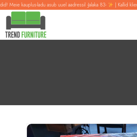
ie kauplus-ladu asub uuel aadressil -Jalaka 83-
| Kallid kliendid! Me