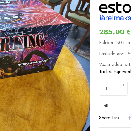
285.00
€
Kaliiber: 30 mm
Laskude arv: 1
Vaata videot siit
Triplex Fajerwer
COMPARE
Share Link: