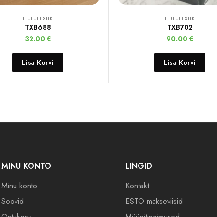
ILUTULESTIK
ILUTULESTIK
TXB688
TXB702
32.00
€
90.00
€
Lisa Korvi
Lisa Korvi
MINU KONTO
LINGID
Minu konto
Kontakt
Soovid
ESTO makseviisid
Ostukorv
Müügitingimused