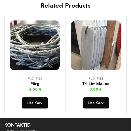
Related Products
PUDI-PADI
PUDI-PADI
Pärg
Triikimislauad
4.00
€
7.00
€
Lisa Korvi
Lisa Korvi
KONTAKTID