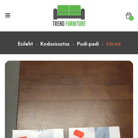
0
Esileht
Kodusisustus
Pudi-padi
Kõrred