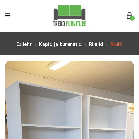
0
Esileht
Kapid ja kummutid
Riiulid
Riiulid