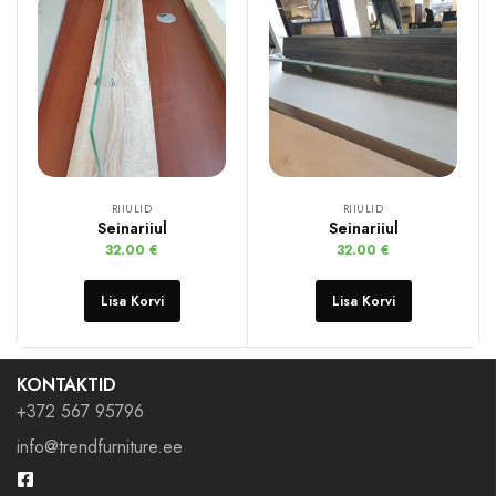
RIIULID
RIIULID
Seinariiul
Seinariiul
32.00
€
32.00
€
Lisa Korvi
Lisa Korvi
KONTAKTID
+372 567 95796
info@trendfurniture.ee