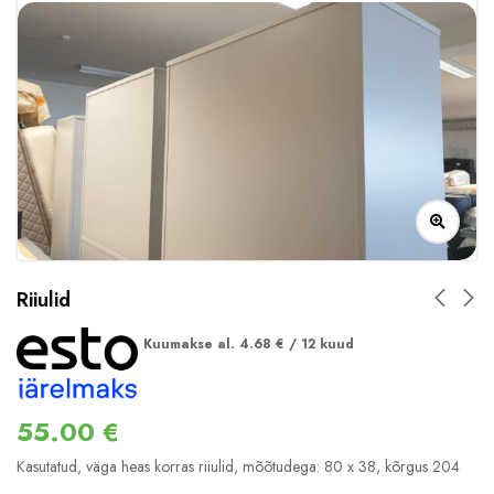
Riiulid
Kuumakse al.
4.68
€
/ 12 kuud
55.00
€
Kasutatud, väga heas korras riiulid, mõõtudega: 80 x 38, kõrgus 204