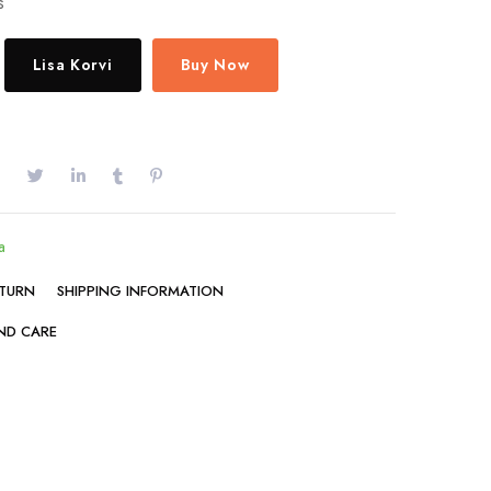
s
Lisa Korvi
Buy Now
a
ETURN
SHIPPING INFORMATION
ND CARE