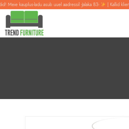
auplus-ladu asub uuel aadressil -Jalaka 83-
| Kallid kliendid! Meie 