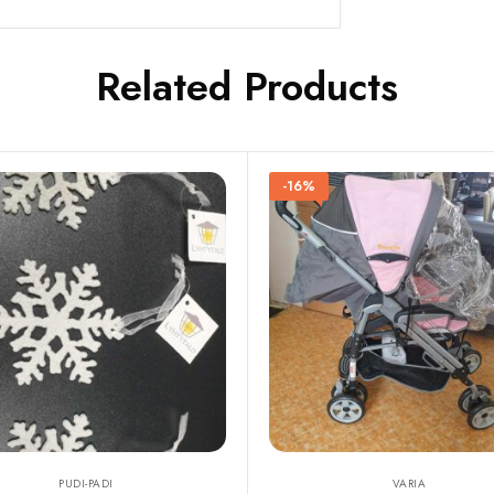
Related Products
-16%
PUDI-PADI
VARIA