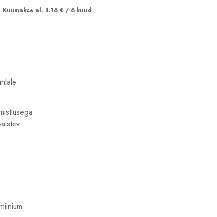
Kuumakse al.
8.16
€
/ 6 kuud
nlale
imistlusega
paistev
miinium