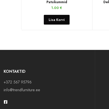
Patsikummid
Dek
1.00
€
Lisa Korvi
KONTAKTID
+372 567 95796
info@trendfurniture.ee