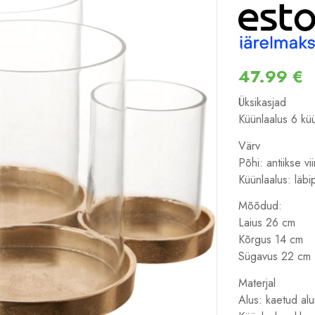
47.99
€
Üksikasjad
Küünlaalus 6 küü
Värv
Põhi: antiikse vi
Küünlaalus: läbi
Mõõdud:
Laius 26 cm
Kõrgus 14 cm
Sügavus 22 cm
Materjal
Alus: kaetud alu