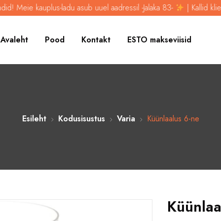
kauplus-ladu asub uuel aadressil -Jalaka 83-
| Kallid kliendid! Meie
Avaleht
Pood
Kontakt
ESTO makseviisid
Esileht
Kodusisustus
Varia
Küünlaalus 6-ne
Küünlaa