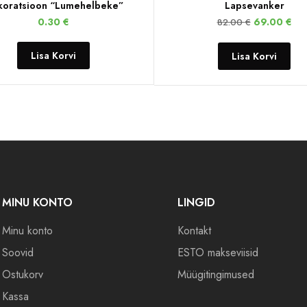
oratsioon “Lumehelbeke”
Lapsevanker
0.30
€
69.00
€
82.00
€
Lisa Korvi
Lisa Korvi
MINU KONTO
LINGID
Minu konto
Kontakt
Soovid
ESTO makseviisid
Ostukorv
Müügitingimused
Kassa