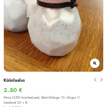
Küünlaalus
2.50
€
Müüa UUED küünlaalused, läbimõõduga: 10, kõrgus 11
Saadaval 20 + tk.