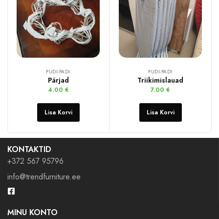
PUDI-PADI
PUDI-PADI
Pärjad
Triikimislauad
4.00
€
7.00
€
Lisa Korvi
Lisa Korvi
KONTAKTID
+372 567 95796
info@trendfurniture.ee
MINU KONTO