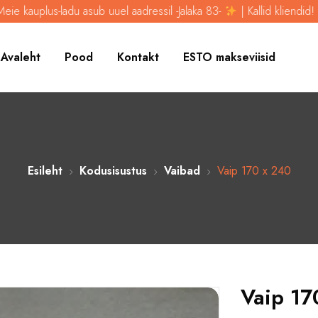
ub uuel aadressil -Jalaka 83-
| Kallid kliendid! Meie kauplus-ladu a
Avaleht
Pood
Kontakt
ESTO makseviisid
Esileht
Kodusisustus
Vaibad
Vaip 170 x 240
Vaip 17