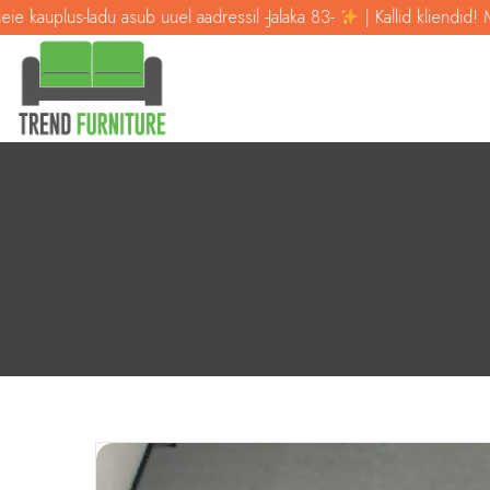
b uuel aadressil -Jalaka 83-
| Kallid kliendid! Meie kauplus-ladu as