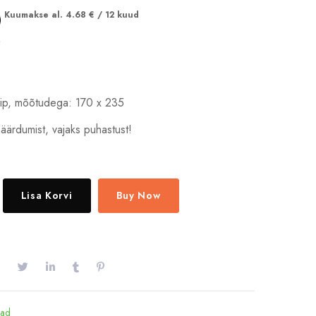
Kuumakse al.
4.68
€
/ 12 kuud
vaip, mõõtudega: 170 x 235
äärdumist, vajaks puhastust!
Lisa Korvi
Buy Now
bad