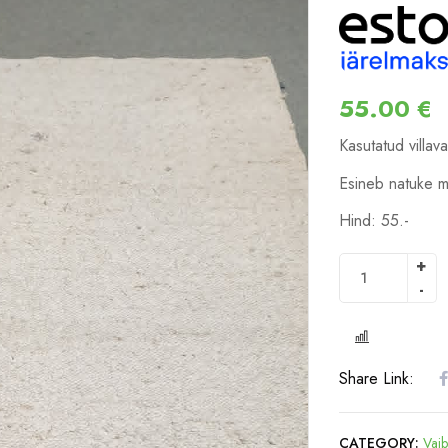
55.00
€
Kasutatud villa
Esineb natuke m
Hind: 55.-
COMPARE
Share Link:
CATEGORY:
Vai