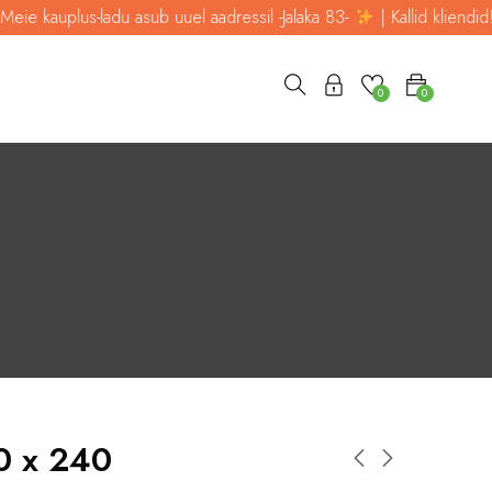
sub uuel aadressil -Jalaka 83-
| Kallid kliendid! Meie kauplus-ladu 
0
0
0 x 240