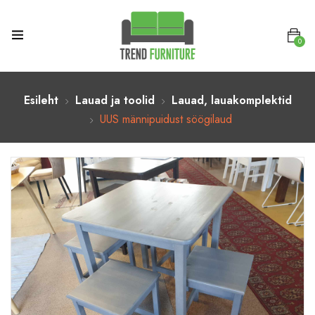
0
Esileht
Lauad ja toolid
Lauad, lauakomplektid
UUS männipuidust söögilaud