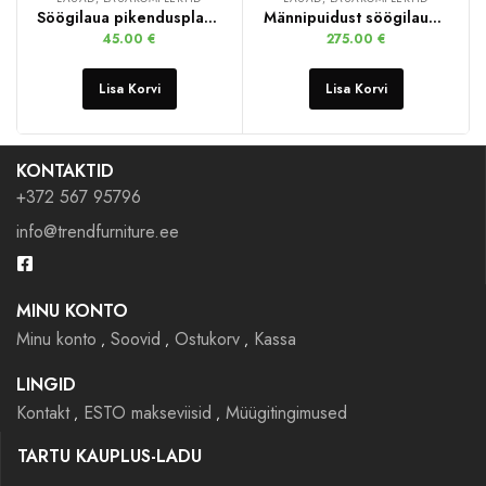
Söögilaua pikendusplaadid
Männipuidust söögilaud + 4 taburetti
45.00
€
275.00
€
Lisa Korvi
Lisa Korvi
KONTAKTID
+372 567 95796
info@trendfurniture.ee
MINU KONTO
Minu konto
Soovid
Ostukorv
Kassa
LINGID
Kontakt
ESTO makseviisid
Müügitingimused
TARTU KAUPLUS-LADU