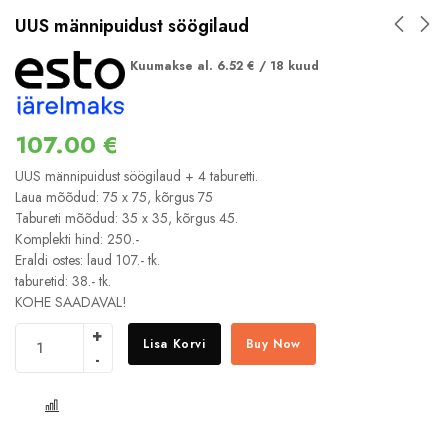
UUS männipuidust söögilaud
Kuumakse al.
6.52
€
/ 18 kuud
107.00
€
UUS männipuidust söögilaud + 4 taburetti.
Laua mõõdud: 75 x 75, kõrgus 75
Tabureti mõõdud: 35 x 35, kõrgus 45.
Komplekti hind: 250.-
Eraldi ostes: laud 107.- tk.
taburetid: 38.- tk.
KOHE SAADAVAL!
Lisa Korvi
Buy Now
COMPARE