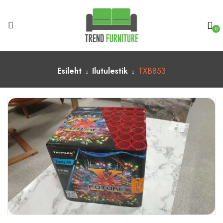
0
Esileht
Ilutulestik
TXB853