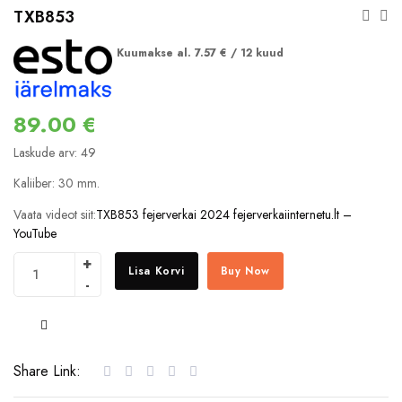
TXB853
Kuumakse al.
7.57
€
/ 12 kuud
89.00
€
Laskude arv: 49
Kaliiber: 30 mm.
Vaata videot siit:
TXB853 fejerverkai 2024 fejerverkaiinternetu.lt –
YouTube
Lisa Korvi
Buy Now
COMPARE
Share Link: