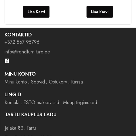
Lisa Korvi
Lisa Korvi
KONTAKTID
+372 567 95796
info@trendfurniture.ee
MINU KONTO
Minu konto
Soovid
Ostukorv
Kassa
LINGID
Kontakt
ESTO makseviisid
Müügitingimused
TARTU KAUPLUS-LADU
Jalaka 83, Tartu