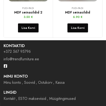
PUDI-PADI
PUDI-PADI
MDF seinasildid 2
MDF seinasildid
3.50
€
6.90
€
Lisa Korvi
Lisa Korvi
KONTAKTID
+372 567 95796
info@trendfurniture.ee
MINU KONTO
Minu konto
Soovid
Ostukorv
Kassa
LINGID
Kontakt
ESTO makseviisid
Müügitingimused