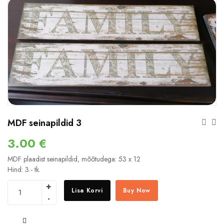
MDF seinapildid 3
3.00
€
MDF plaadist seinapildid, mõõtudega: 53 x 12
Hind: 3.- tk.
Lisa Korvi
Buy Now
COMPARE