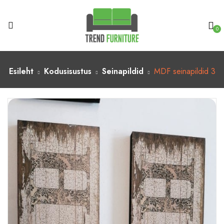
0
Esileht
Kodusisustus
Seinapildid
MDF seinapildid 3