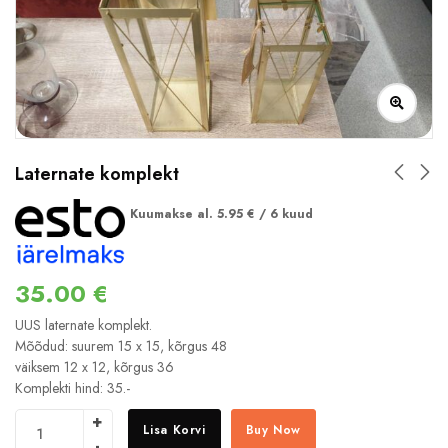
Laternate komplekt
Kuumakse al.
5.95
€
/ 6 kuud
35.00
€
UUS laternate komplekt.
Mõõdud: suurem 15 x 15, kõrgus 48
väiksem 12 x 12, kõrgus 36
Komplekti hind: 35.-
Lisa Korvi
Buy Now