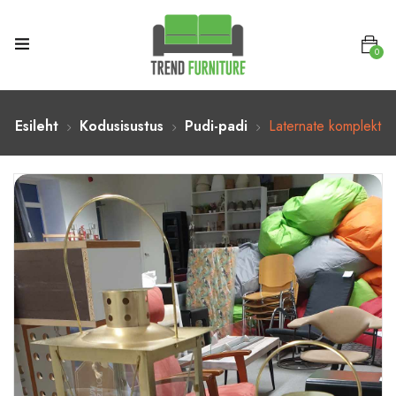
0
Esileht
Kodusisustus
Pudi-padi
Laternate komplekt