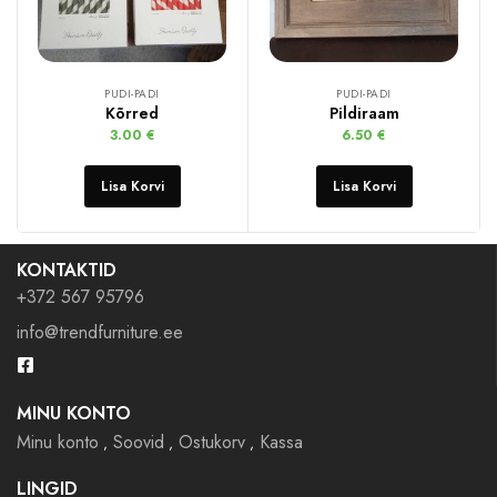
PUDI-PADI
PUDI-PADI
Kõrred
Pildiraam
3.00
€
6.50
€
Lisa Korvi
Lisa Korvi
KONTAKTID
+372 567 95796
info@trendfurniture.ee
MINU KONTO
Minu konto
Soovid
Ostukorv
Kassa
LINGID