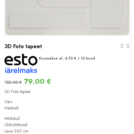
3D Foto tapeet
Kuumakse al.
6.72
€
/ 12 kuud
79.00
€
153.00
€
3D Foto tapeet
Värv
Helehall
Mõõdud:
Üldmõõtmed:
Laius 300 cm