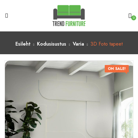
0
Esileht
Kodusisustus
Varia
3D Foto tapeet
ON SALE!