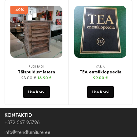
-40%
PUDI-PADI
VARIA
Täispuidust latern
TEA entsüklopeedia
28.00
€
16.90
€
99.00
€
Lisa Korvi
Lisa Korvi
KONTAKTID
+372 567 95796
info@trendfurniture.ee