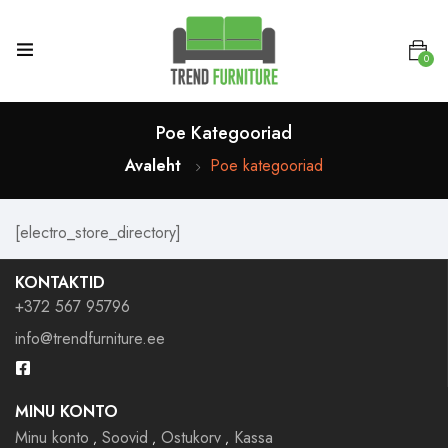
0
Poe Kategooriad
Avaleht
Poe kategooriad
[electro_store_directory]
KONTAKTID
+372 567 95796
info@trendfurniture.ee
MINU KONTO
Minu konto
Soovid
Ostukorv
Kassa