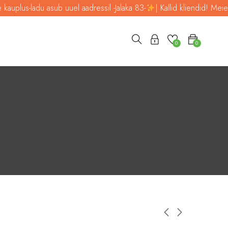
ub uuel aadressil -Jalaka 83-
| Kallid kliendid! Meie kauplus-ladu asu
0
0