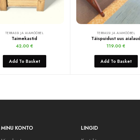
TERRASSI JA AIAMÖÖBEL
TERRASSI JA AIAMÖÖBEL
Taimekastid
Täispuidust uus aialau
42.00
€
119.00
€
Add To Basket
Add To Basket
MINU KONTO
LINGID