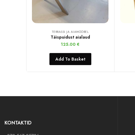
TERRASSI JA AIAMÖÖBEL
Täispuidust aialaud
125.00
€
Add To Basket
KONTAKTID