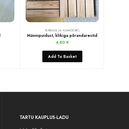
TERRASSI JA AIAMÖÖBEL
d
Männipuidust, klikiga põrandarestid
4.80
€
Add To Basket
TARTU KAUPLUS-LADU