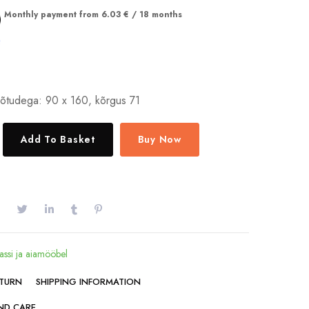
Monthly payment from
6.03
€
/ 18 months
õtudega: 90 x 160, kõrgus 71
Add To Basket
Buy Now
assi ja aiamööbel
ETURN
SHIPPING INFORMATION
ND CARE