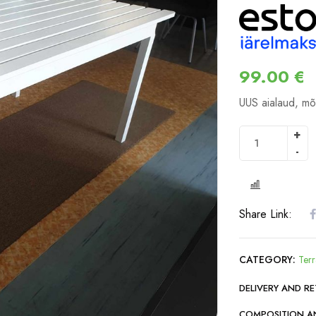
99.00
€
UUS aialaud, mõ
COMPARE
Share Link:
CATEGORY:
Terr
DELIVERY AND R
COMPOSITION A