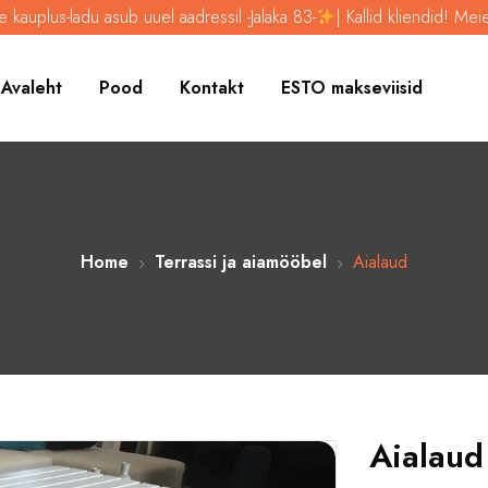
ub uuel aadressil -Jalaka 83-
| Kallid kliendid! Meie kauplus-ladu as
Avaleht
Pood
Kontakt
ESTO makseviisid
Home
Terrassi ja aiamööbel
Aialaud
Aialaud