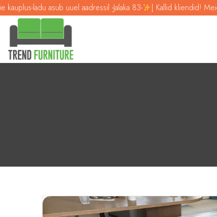
sub uuel aadressil -Jalaka 83-
| Kallid kliendid! Meie kauplus-ladu as